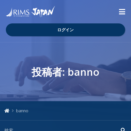
ログイン
投稿者:
banno
banno