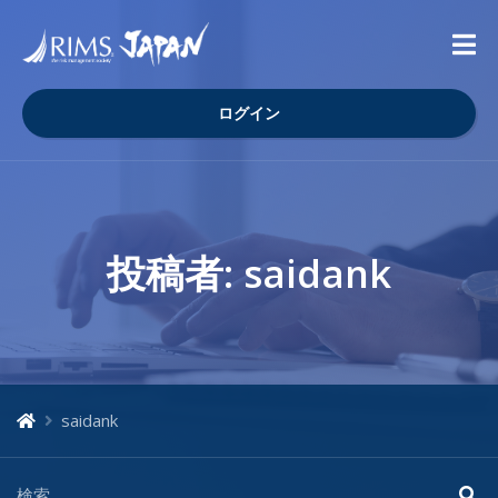
ログイン
投稿者:
saidank
saidank