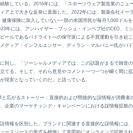
験している。2016年には、「スポーツウェア製造業のニュ
ア上で大きな反発に直面した。2022年には、製薬会社イーラ
当時、健康保険に加入していない一部の米国市民が毎月1,000ド
023年には、アンハイザー・ブッシュ・インベブ社のCEO、
ビールであるバドライトへの保守派による不買運動を引き起こ
メディア・インフルエンサー、ディラン・マルバニー氏がバド
に対し、「ソーシャルメディアでは、この話題がまるで雑音の
立てる。そして、それら意見やコメント一つ一つが瞬く間に拡散
が現実となっていくのだ」と語っている。
攻撃と広がるストーリー：直接的および間接的な誤情報が消費者
、企業のマーケティング・キャンペーンにおける誤情報拡散の
誤情報を区別した。ブランドに関連する直接的な誤情報には、
ュースソースの形式を模倣して意図的にオンラインで拡散され