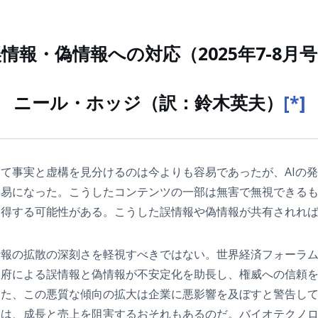
情報・偽情報への対応（2025年7-8月
ニール・ホッジ（訳：鈴木英夫）
[*]
て事実と虚構を見分けるのは今よりも容易であったが、AIの
容易になった。こうしたコンテンツの一部は無害で無視できる
獲得する可能性がある。こうした誤情報や偽情報が共有されれ
の拡散の深刻さを軽視すべきではない。世界経済フォーラム（
政府による誤情報と偽情報が不安定化を助長し、権威への信頼
また、この悪質な傾向の拡大は企業に悪影響を及ぼすと警告し
報は、成長と売上を阻害するおそれもあるのだ。バイオテクノ