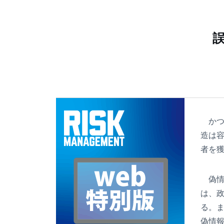
誤
かつ
造は
者を
偽情報
は、
る。
偽情